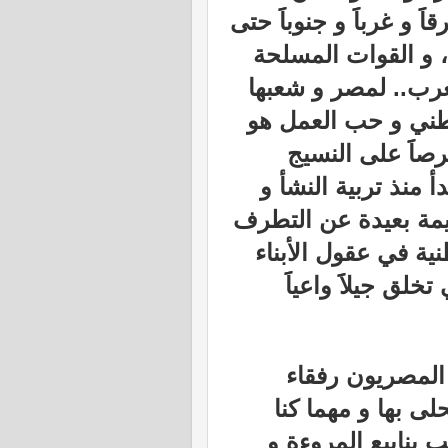
 و غرباََ و جنوباََ حتى
ا، و القوات المسلحة
عرب.. لمصر و شعبها
 الوطني و حب العمل هو
صاََ على النسيج
أ منذ تربية النشأ و
 سليمة بعيدة عن التطرف
ة في عقول الأبناء
ق جيلاََ واعياََ
 المصريون رفقاء
لى بها و مهما كنا
ينابيع المروءة و