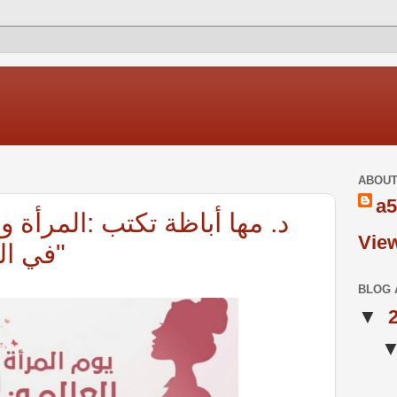
ABOUT
a5
د. مها أباظة تكتب :المرأة 
View
في المجتمعات العصرية"
BLOG 
▼