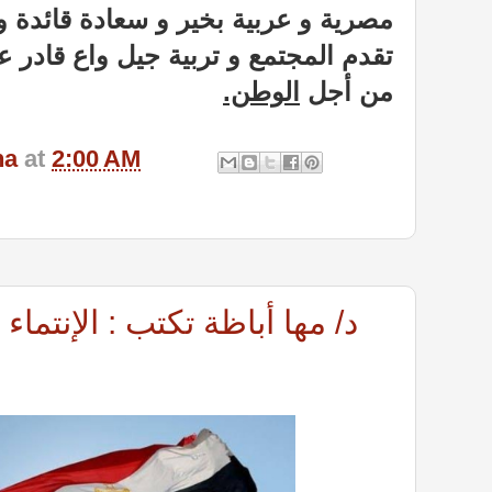
مصرية و عربية بخير و سعادة قائدة و
تقدم المجتمع و تربية جيل واع قادر ع
من أجل
الوطن.
na
at
2:00 AM
د/ مها أباظة تكتب : الإنتما