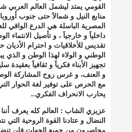
القومي يمتد ليشمل العالم العربي شرقاََ
منابع النيل و شمالاََ حتى جنوب أوروب
المصرية الباسلة هي الدرع الواقي لل
داخلياََ و خارجياََ ، و تأصيل الانتماء
تقديس للأخلاقيات و احترام الأديان حر
الوطني و الولاء لهذا الوطن و الذي يبد
تجهيز الأبناء فكرياََ و ثقافياََ بعقيدة
و العنف، و غرس روح المشاركة الوطني
مع الحرص على توفير لغة الحوار التي تخل
يحارب الانحراف الفكري..
عزيزي الشاب : العالم كله يعرف أننا
النضال و عتادنا القوة الروحية التي نتح
محاصرون من جميع الجهات فلن تنضب 