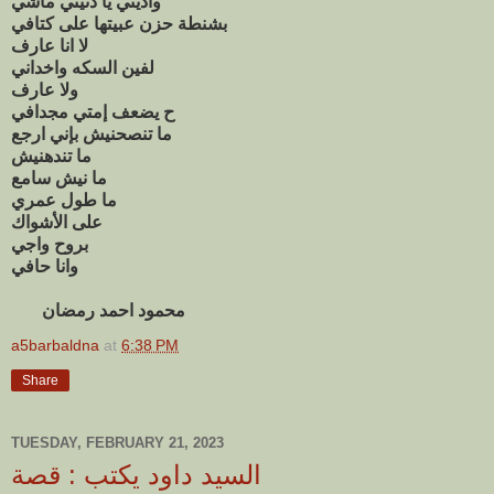
واديني يا دنيتي ماشي
بشنطة حزن عبيتها على كتافي
لا انا عارف
لفين السكه واخداني
ولا عارف
ح يضعف إمتي مجدافي
ما تنصحنيش بإني ارجع
ما تندهنيش
ما نيش سامع
ما طول عمري
على الأشواك
بروح واجي
وانا حافي
محمود احمد رمضان
a5barbaldna
at
6:38 PM
Share
TUESDAY, FEBRUARY 21, 2023
السيد داود يكتب : قصة