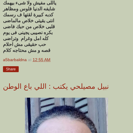
ياللى مفيش ولا شىء بيهمك
شايفه الدنيا فلوس ومظاهر
كدبه كبيرة لقتها ف رسمك
انتى بقيتى خلاص مالماضى
قلبى خلاص من حبك فاضى
بكره نصيبى يجينى فى يوم
كله امل وغرام وتراضى
حب حقيقى مش احلام
قصه و مش محتاجه كلام
a5barbaldna
at
12:55 AM
Share
نبيل مصيلحي يكتب : اللي باع الوطن